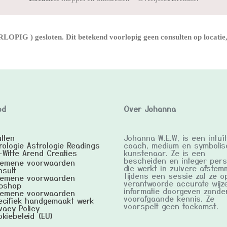
OPIG ) gesloten. Dit betekend voorlopig geen consulten op locatie, 
od
Over Johanna
lten
Johanna W.E.W, is een intuït
ologie Astrologie Readings
coach, medium en symbolis
Witte Arend Creaties
kunstenaar. Ze is een
bescheiden en integer per
gemene voorwaarden
die werkt in zuivere afstem
nsult
Tijdens een sessie zal ze o
gemene voorwaarden
verantwoorde accurate wijz
bshop
informatie doorgeven zonde
gemene voorwaarden
voorafgaande kennis. Ze
ecifiek handgemaakt werk
voorspelt geen toekomst.
vacy Policy
okiebeleid (EU)