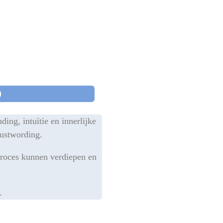
D
ing, intuïtie en innerlijke
wustwording.
proces kunnen verdiepen en
.