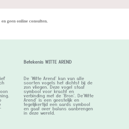
en geen online consulten.
Betekenis WITTE AREND
ief
De 'Witte Arend' kan van alle
ch
soorten vogels het dichtst bij de
zon vliegen. Deze vogel staat
soon
symbool voor kracht en
ming.
verbinding met de 'Bron'. De'Witte
p
Arend' is een geestelijk en
e
tegelijkertijd een aards symbool
r
en gaat over balans aanbrengen
in deze wereld.