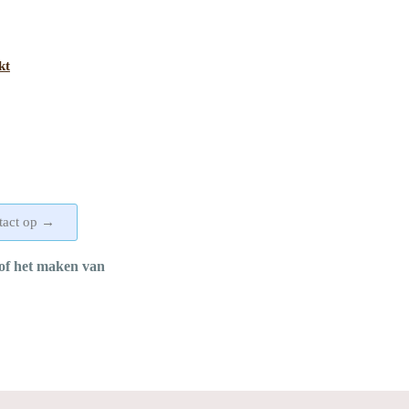
kt
tact op →
of het maken van