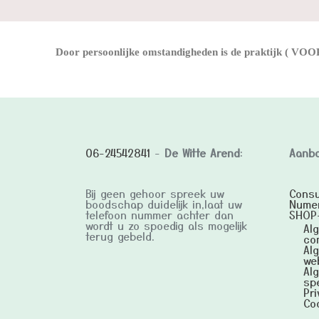
Door persoonlijke omstandigheden is de praktijk ( VOORL
06-24542841
-
De Witte Arend
:
Aanb
Bij geen gehoor spreek uw
Consu
boodschap duidelijk in,laat uw
Numer
telefoon nummer achter dan
SHOP-
wordt u zo spoedig als mogelijk
Al
terug gebeld.
co
Al
we
Al
sp
Pri
Co